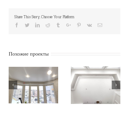
Share This Story, Choose Your Platform
Facebook
Twitter
Linkedin
Reddit
Tumblr
Google+
Pinterest
Vk
Email
Похожие проекты
Карниз на эркер
Карниз прямой 2-х
(угловой с двумя
рядный 3.18м, Белый
углами) на заказ