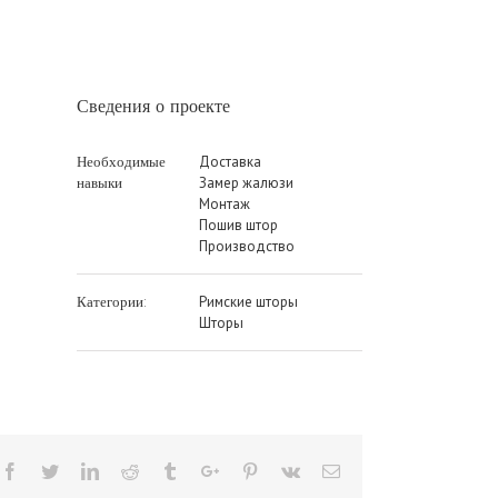
Сведения о проекте
Доставка
Необходимые
Замер жалюзи
навыки
Монтаж
Пошив штор
Производство
Римские шторы
Категории:
Шторы
Facebook
Twitter
Linkedin
Reddit
Tumblr
Google+
Pinterest
Vk
Email