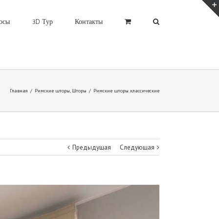
осы
3D Тур
Контакты
Главная
/
Римские шторы
,
Шторы
/
Римские шторы классические
Предыдущая
Следующая