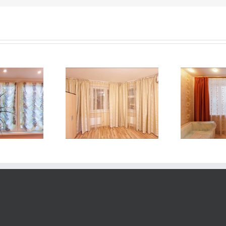
Шторы в детскую —
Шт
ры на полуэркер
прямые
окн