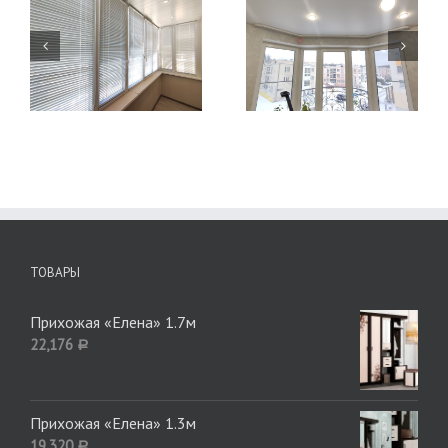
Карниз на эркер
Карниз на эркер
(угловой с двумя
(угловой)
углами) на заказ
ТОВАРЫ
Прихожая «Елена» 1.7м
22,176
Р
Прихожая «Елена» 1.3м
19,320
Р