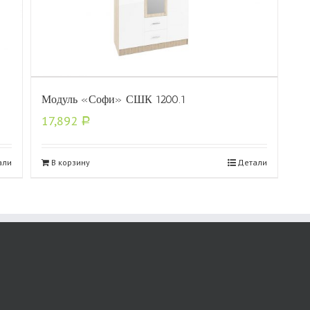
Модуль «Софи» СШК 1200.1
17,892
Р
али
В корзину
Детали