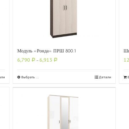
Модуль «Ронда» ПРШ 800.1
Шк
6,790
6,913
1
Р
–
Р
али
Выбрать ...
Детали