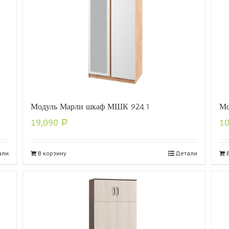
Модуль Марли шкаф МШК 924.1
Мо
19,090
1
Р
али
В корзину
Детали