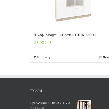
Шкаф. Модуль «Софи» СШК 1600.1
23,982
Р
В корзину
Дет
ТОВАРЫ
Прихожая «Елена» 1.7м
22,176
Р