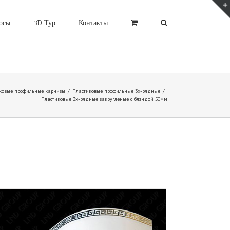
осы
3D Тур
Контакты
ковые профильные карнизы
/
Пластиковые профильные 3х-рядные
/
Пластиковые 3х-рядные закругленые с блэндой 50мм