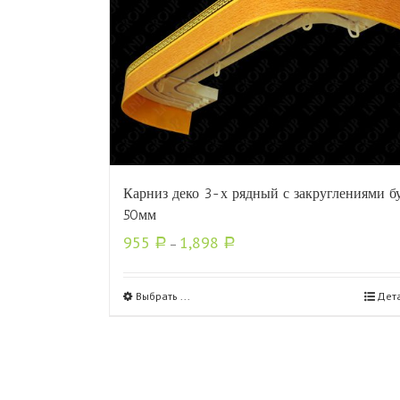
Карниз деко 3-х рядный с закруглениями б
50мм
955
1,898
Р
–
Р
Выбрать ...
Дет