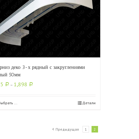
рниз деко 3-х рядный с закруглениями
лый 50мм
55
1,898
Р
–
Р
Выбрать ...
Детали
Предыдущая
1
2