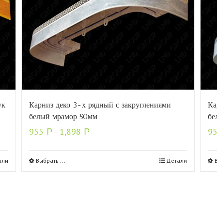
ук
Карниз деко 3-х рядный с закруглениями
Ка
белый мрамор 50мм
бе
955
1,898
9
Р
–
Р
али
Выбрать ...
Детали