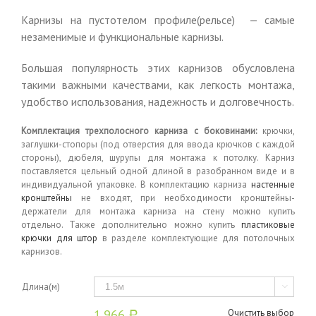
Карнизы на пустотелом профиле(рельсе) — самые
незаменимые и функциональные карнизы.
Большая популярность этих карнизов обусловлена
такими важными качествами, как легкость монтажа,
удобство использования, надежность и долговечность.
Комплектация трехполосного карниза с боковинами:
крючки,
заглушки-стопоры (под отверстия для ввода крючков с каждой
стороны), дюбеля, шурупы для монтажа к потолку. Карниз
поставляется цельный одной длиной в разобранном виде и в
индивидуальной упаковке. В комплектацию карниза
настенные
кронштейны
не входят, при необходимости кронштейны-
держатели для монтажа карниза на стену можно купить
отдельно. Также дополнительно можно купить
пластиковые
крючки для штор
в разделе комплектующие для потолочных
карнизов.
Длина(м)

1,966
Очистить выбор
Р