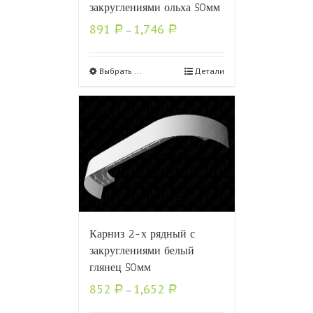
закруглениями ольха 50мм
891
1,746
Р
–
Р
Выбрать ...
Детали
Карниз 2-х рядный с
закруглениями белый
глянец 50мм
852
1,652
Р
–
Р