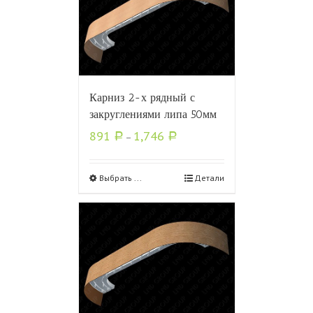
Карниз 2-х рядный с
закруглениями липа 50мм
891
1,746
Р
–
Р
Выбрать ...
Детали