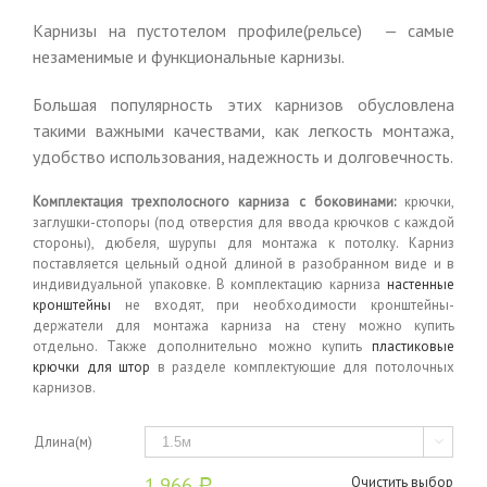
Карнизы на пустотелом профиле(рельсе) — самые
незаменимые и функциональные карнизы.
Большая популярность этих карнизов обусловлена
такими важными качествами, как легкость монтажа,
удобство использования, надежность и долговечность.
Комплектация трехполосного карниза с боковинами:
крючки,
заглушки-стопоры (под отверстия для ввода крючков с каждой
стороны), дюбеля, шурупы для монтажа к потолку. Карниз
поставляется цельный одной длиной в разобранном виде и в
индивидуальной упаковке. В комплектацию карниза
настенные
кронштейны
не входят, при необходимости кронштейны-
держатели для монтажа карниза на стену можно купить
отдельно. Также дополнительно можно купить
пластиковые
крючки для штор
в разделе комплектующие для потолочных
карнизов.
Длина(м)

1,966
Очистить выбор
Р