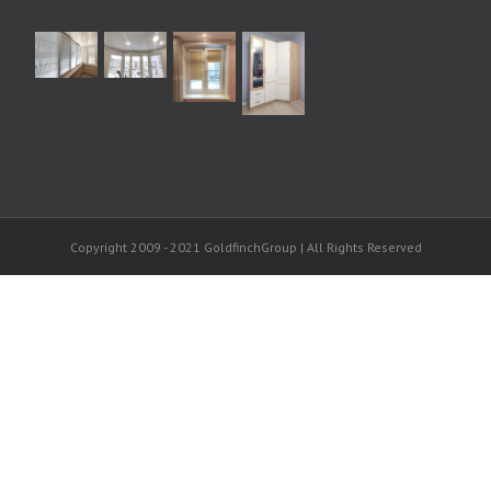
Copyright 2009 - 2021 GoldfinchGroup | All Rights Reserved