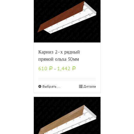
Карниз 2-х рядный
прямой ольха 50мм
610
1,442
Р
–
Р
Выбрать ...
Детали