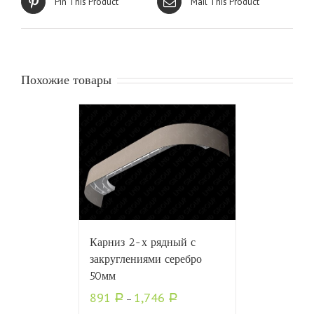
Pin This Product
Mail This Product
Похожие товары
Карниз 2-х рядный с
закруглениями серебро
50мм
891
1,746
Р
–
Р