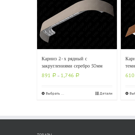
Карниз 2-х рядный с
Кар
закруглениями серебро 50мм
тем
891
1,746
61
Р
–
Р
Выбрать ...
Детали
Выб