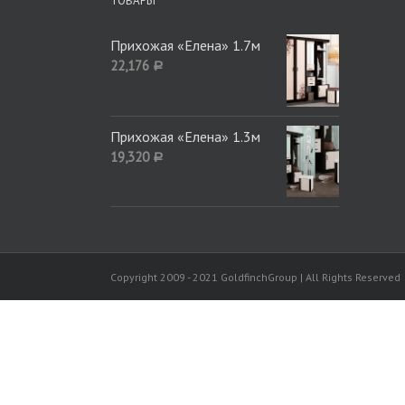
ТОВАРЫ
Прихожая «Елена» 1.7м
22,176
Р
Прихожая «Елена» 1.3м
19,320
Р
Copyright 2009 - 2021 GoldfinchGroup | All Rights Reserved