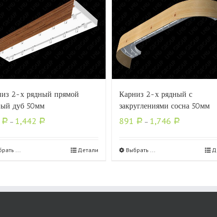
низ 2-х рядный прямой
Карниз 2-х рядный с
ный дуб 50мм
закруглениями сосна 50мм
0
1,442
891
1,746
Р
–
Р
Р
–
Р
рать ...
Детали
Выбрать ...
Д