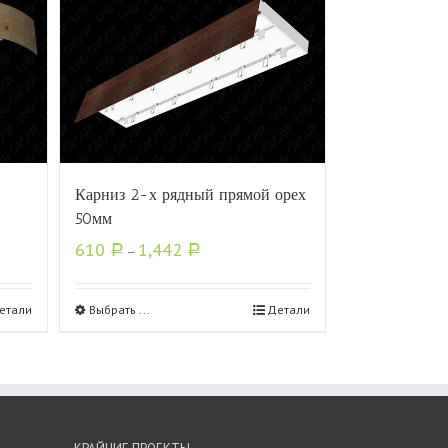
Карниз 2-х рядный прямой орех
50мм
610
1,442
Р
–
Р
етали
Выбрать ...
Детали