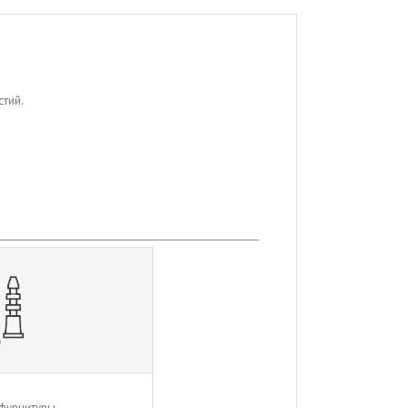
стий.
фурнитуры