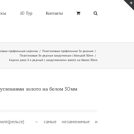
осы
3D Тур
Контакты
ковые профильные карнизы
/
Пластиковые профильные 3х-рядные
/
Пластиковые 3х-рядные закругленые с блэндой 50мм
/
Карниз деко 3-х рядный с закруглениями золото на белом 50мм
руглениями золото на белом 50мм
филе(рельсе) — самые незаменимые и