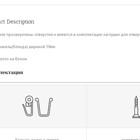
ct Description
ле просверелены отверстия и имеются в комплектации заглушки для отвер
панель(блэнда) шириной 50мм
олото на белом
лектация
Крючок-ролик и стопор
комплект 