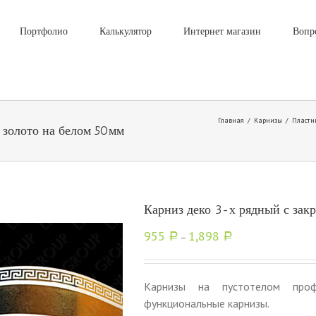
Портфолио
Калькулятор
Интернет магазин
Вопр
Главная
/
Карнизы
/
Пласти
 золото на белом 50мм
Карниз деко 3-х рядный с зак
955
1,898
Р
–
Р
Карнизы на пустотелом про
функциональные карнизы.