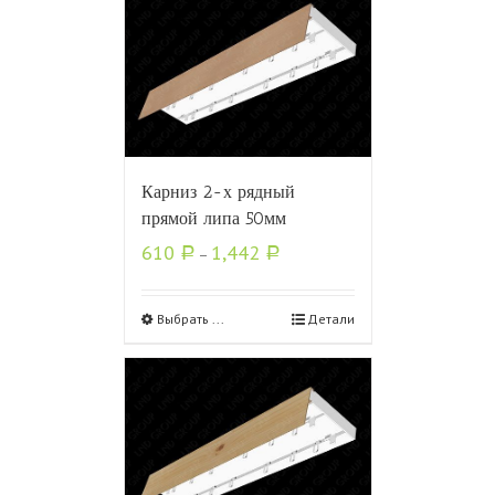
Карниз 2-х рядный
прямой липа 50мм
610
1,442
Р
–
Р
Выбрать ...
Детали