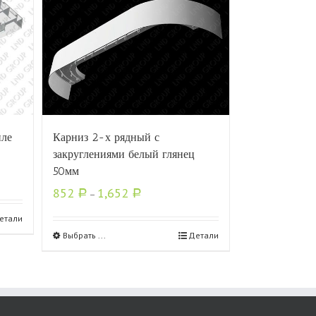
иле
Карниз 2-х рядный с
закруглениями белый глянец
50мм
852
1,652
Р
–
Р
етали
Выбрать ...
Детали