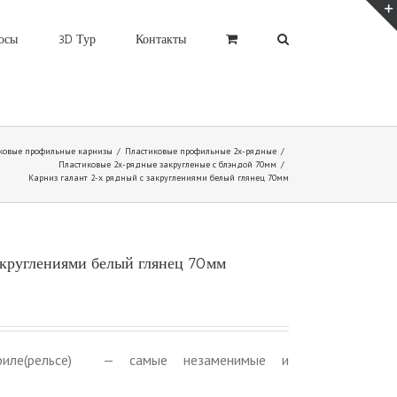
осы
3D Тур
Контакты
ковые профильные карнизы
/
Пластиковые профильные 2х-рядные
/
Пластиковые 2х-рядные закругленые с блэндой 70мм
/
Карниз галант 2-х рядный с закруглениями белый глянец 70мм
акруглениями белый глянец 70мм
филе(рельсе) — самые незаменимые и