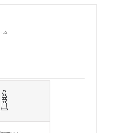
стий.
фурнитуры