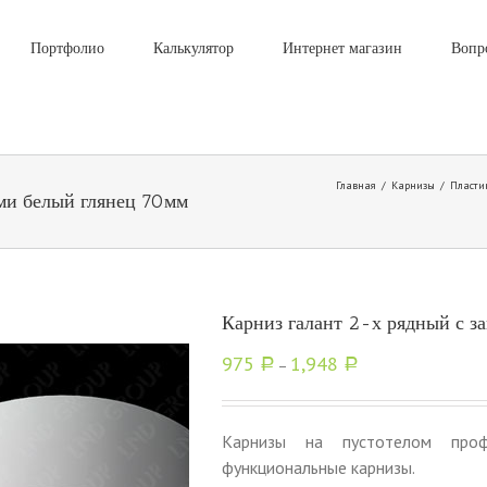
Портфолио
Калькулятор
Интернет магазин
Вопр
Главная
/
Карнизы
/
Пласти
ями белый глянец 70мм
Карниз галант 2-х рядный с з
975
1,948
Р
–
Р
Карнизы на пустотелом про
функциональные карнизы.