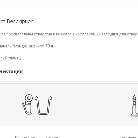
ct Description
ле просверелены отверстия и имеются в комплектации заглушки для отвер
панель(блэнда) шириной 70мм
елый глянец
лектация
Крючок-ролик и стопор
комплект 