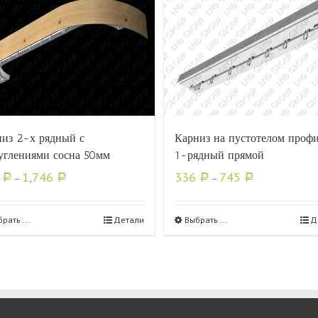
из 2-х рядный с
Карниз на пустотелом проф
углениями сосна 50мм
1-рядный прямой
1
1,746
336
745
Р
–
Р
Р
–
Р
рать ...
Детали
Выбрать ...
Д