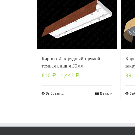
Карниз 2-х рядный прямой
Карн
темная вишня 50мм
закр
610
1,442
89
Р
–
Р
Выбрать ...
Детали
Выб