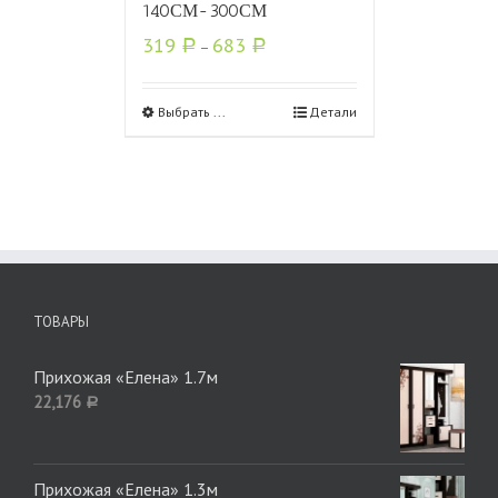
140СМ-300СМ
319
683
Р
–
Р
Выбрать ...
Детали
ТОВАРЫ
Прихожая «Елена» 1.7м
22,176
Р
Прихожая «Елена» 1.3м