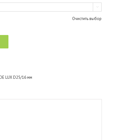

Очистить выбор
E LUX D25/16 мм