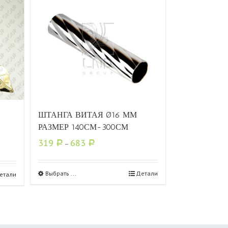
ШТАНГА ВИТАЯ Ø16 ММ
РАЗМЕР 140СМ-300СМ
319
683
Р
–
Р
Выбрать ...
Детали
етали