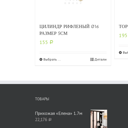
ЦИЛИНДР РИФЛЕНЫЙ Ø16
ТОР
РАЗМЕР 5СМ
19
155
Р
Выб
Выбрать ...
Детали
ТОВАРЫ
Прихожая «Елена» 1.7м
22,176
Р