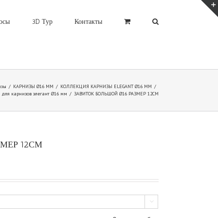
осы
3D Тур
Контакты
изы
/
КАРНИЗЫ Ø16 ММ
/
КОЛЛЕКЦИЯ КАРНИЗЫ ELEGANT Ø16 ММ
/
для карнизов элегант Ø16 мм
/
ЗАВИТОК БОЛЬШОЙ Ø16 РАЗМЕР 12СМ
ЗМЕР 12СМ
