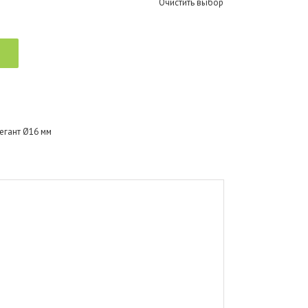
Очистить выбор
егант Ø16 мм