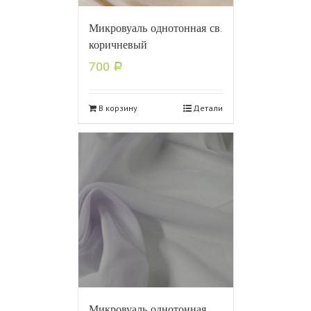
Микровуаль однотонная св.
коричневый
700
Р
В корзину
Детали
Микровуаль однотонная