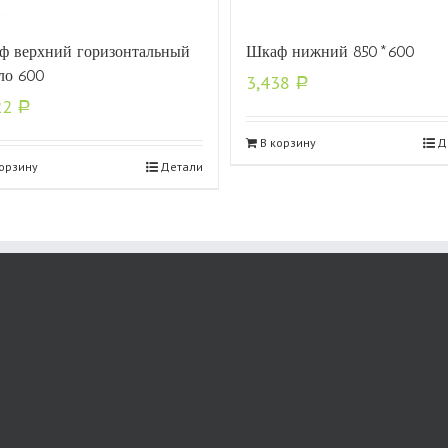
ф верхний горизонтальный
Шкаф нижний 850*600
ло 600
3,438
Р
22
Р
В корзину
Д
корзину
Детали