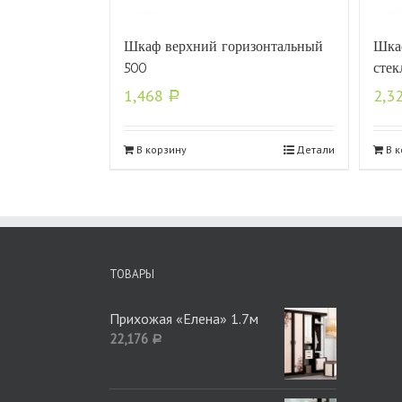
Шкаф верхний горизонтальный
Шка
500
стек
1,468
2,3
Р
В корзину
Детали
В 
ТОВАРЫ
Прихожая «Елена» 1.7м
22,176
Р