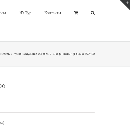
осы
3D Тур
Контакты
 мебель
/
Кухня модульная «Скала»
/
Шкаф нижний (1 ящик) 850*400
400
ка)